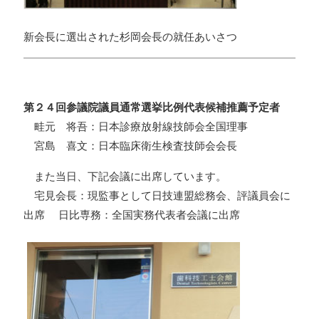
新会長に選出された杉岡会長の就任あいさつ
第２４回参議院議員通常選挙比例代表候補推薦予定者
畦元 将吾：日本診療放射線技師会全国理事
宮島 喜文：日本臨床衛生検査技師会会長
また当日、下記会議に出席しています。
宅見会長：現監事として日技連盟総務会、評議員会に
出席 日比専務：全国実務代表者会議に出席