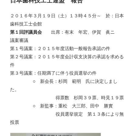
日本歯科技工士連盟 報告
２０１６年３月１９日（土）１３時４５分～ 於：日本
歯科技工士会館
第１回評議員会
出席：有末 年宏、伊賀 眞ニ
議案審議
第１号議案：２０１５年度活動一般報告承認の件
第２号議案：２０１５年度会計収支決算の承認を求める
件
第３号議案：任期満了に伴う役員選挙の件
○ 新会長：杉岡 範明 氏に決定しまし
た。
得票数 杉岡３９票、時見１９票
○ 新監事：重松 大三郎、田中 勝實
役員選挙規定 第１３条により無
投票